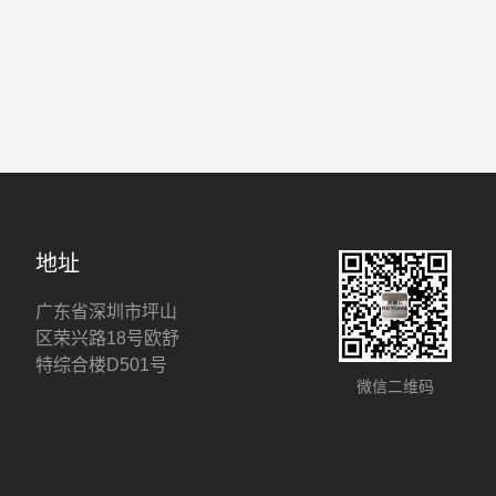
地址
广东省深圳市坪山
区荣兴路18号欧舒
特综合楼D501号
微信二维码