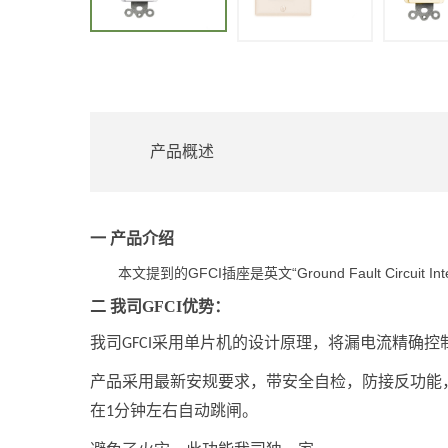
产品概述
一
产品介绍
GFCI
“Ground Fault Circuit Int
本文提到的
插座是英文
二
我司
GFCI优势：
我司
采用单片机的设计原理，将漏电流精确控
GFCI
产品采用最新安规要求，带安全自检，防接反功能
在
分钟左右自动跳闸。
1