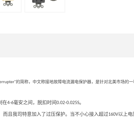
errupter”
的简称，中文称接地故障电流漏电保护器，是针对北美市场的一
制在
毫安之间，脱扣时间
。
4-6
0.02-0.025S
，而且我司特意加入了过压保护。当不小心接入超过
以上电
160V